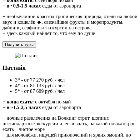
+ когда ехать:
с сентября по май
+ в ~0,5-1,5 часах
езды от аэропорта
+
необычайной красоты тропическая природа, отели на любой
вкус и кошелёк 🔥, свежайшие фрукты и морепродукты,
дайвинг, сёрфинг и экскурсии на острова
+
здесь каждый найдёт то, что ему по душе
Получить туры
Паттайя
3* - от
77 270
руб. / чел
4* - от
81 133
руб. / чел
5* - от
87 689
руб. / чел
+ когда ехать:
с октября по май
+ в ~1,5-2,5 часах
езды от аэропорта
+
ночные развлечения на Волкинг стрит, шопинг,
нестандартные экскурсии и, если знать, на какой пляж/остров
ехать – чистое море
+
для молодёжи, ищущей приключений и ярких эмоций, но